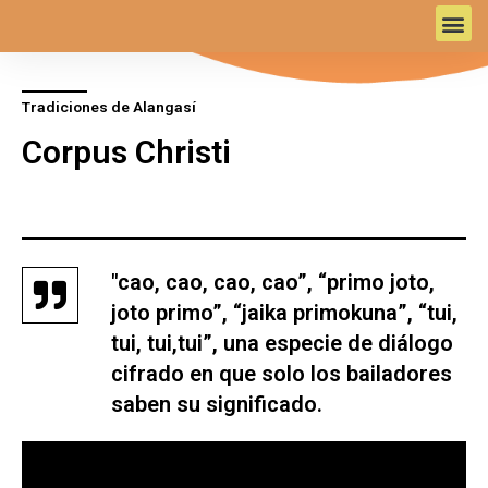
Ir
M
al
e
contenido
Tradiciones de Alangasí
n
Corpus Christi
u
"cao, cao, cao, cao”, “primo joto,
joto primo”, “jaika primokuna”, “tui,
tui, tui,tui”, una especie de diálogo
cifrado en que solo los bailadores
saben su significado.